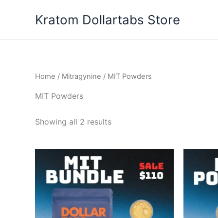
Skip
Kratom Dollartabs Store
to
content
Home
/
Mitragynine
/ MIT Powders
MIT Powders
Showing all 2 results